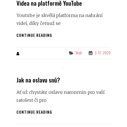
Videa na platformě YouTube
ZPRACOVANÝ
WEB
Youtube je skvělá platforma na nahrání
videí, díky čemuž se
VIDEA
CONTINUE READING
NA
PLATFORMĚ
YOUTUBE
Categories
Web
3. 11. 2020
By
Jak na oslavu snů?
Ať už chystáte oslavu narozenin pro vaší
ratolest či pro
JAK
CONTINUE READING
NA
OSLAVU