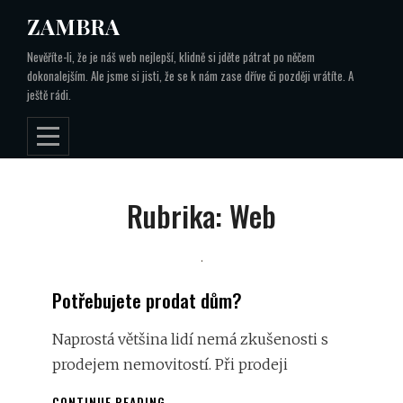
Skip
ZAMBRA
to
Nevěříte-li, že je náš web nejlepší, klidně si jděte pátrat po něčem
content
dokonalejším. Ale jsme si jisti, že se k nám zase dříve či později vrátíte. A
ještě rádi.
Rubrika:
Web
Potřebujete prodat dům?
Naprostá většina lidí nemá zkušenosti s
prodejem nemovitostí. Při prodeji
POTŘEBUJETE
CONTINUE READING