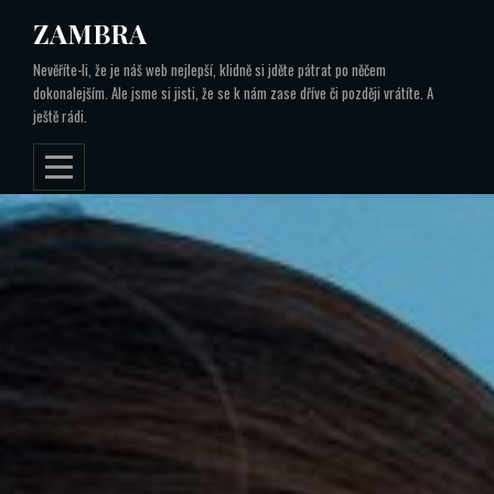
Skip
ZAMBRA
to
Nevěříte-li, že je náš web nejlepší, klidně si jděte pátrat po něčem
content
dokonalejším. Ale jsme si jisti, že se k nám zase dříve či později vrátíte. A
ještě rádi.