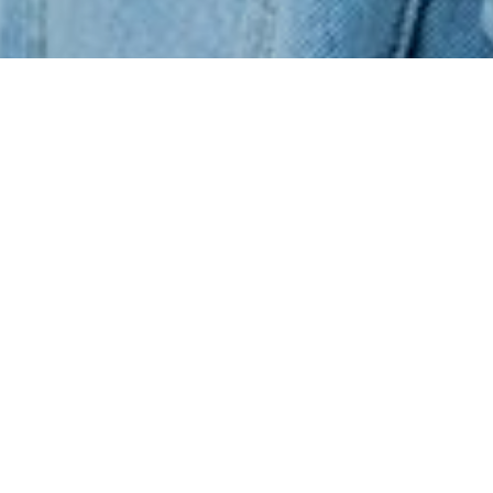
SCROLL
Blog
Moderní plastová okna pro domy a byty v
Posázaví