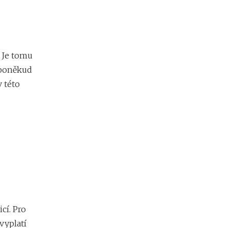
. Je tomu
t poněkud
v této
cí. Pro
vyplatí