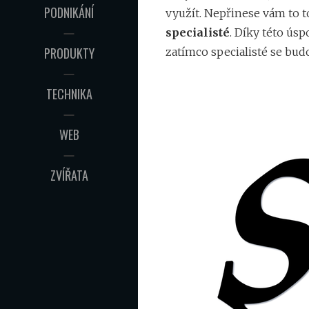
PODNIKÁNÍ
využít. Nepřinese vám to t
specialisté
. Díky této ús
PRODUKTY
zatímco specialisté se bud
TECHNIKA
WEB
ZVÍŘATA