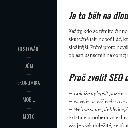
Je to běh na dlo
Každý, kdo se těmito činno
skutečně tak, neboť lidé, 
složitější. Právě proto nev
CESTOVÁNÍ
oblasti usnadnili na co nej
DŮM
Proč zvolit SEO 
EKONOMIKA
–
Dokáže vylepšit pozice p
MOBIL
–
Navede na váš web nové 
–
Web se stane přehlednějš
MOTO
Existuje mnohem více dův
vás je však důležité, že 