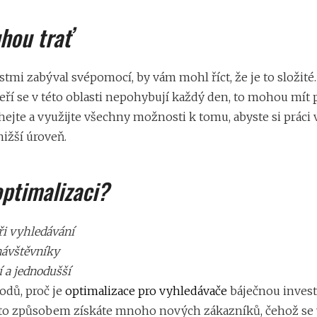
uhou trať
stmi zabýval svépomocí, by vám mohl říct, že je to složité
kteří se v této oblasti nepohybují každý den, to mohou mí
áhejte a využijte všechny možnosti k tomu, abyste si práci 
nižší úroveň.
optimalizaci?
ři vyhledávání
návštěvníky
í a jednodušší
odů, proč je
optimalizace pro vyhledávače
báječnou investi
tímto způsobem získáte mnoho nových zákazníků, čehož se 