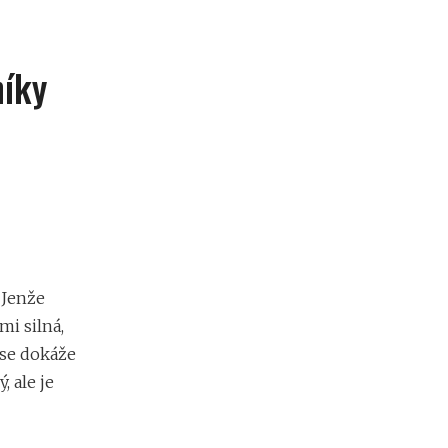
níky
 Jenže
mi silná,
á se dokáže
 ale je