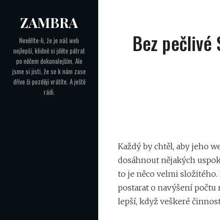
Skip
ZAMBRA
to
Navigace
content
Bez pečlivé
Nevěříte-li, že je náš web
nejlepší, klidně si jděte pátrat
pro
po něčem dokonalejším. Ale
příspěvek
jsme si jisti, že se k nám zase
dříve či později vrátíte. A ještě
rádi.
Každý by chtěl, aby jeho w
dosáhnout nějakých uspokoj
to je něco velmi složitého. 
postarat o navýšení počtu 
lepší, když veškeré činnos