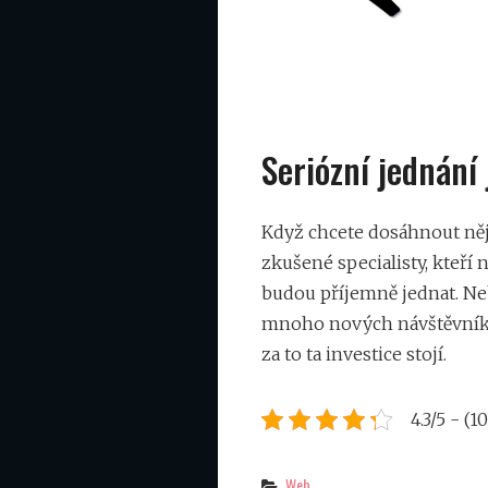
Seriózní jednání 
Když chcete dosáhnout něj
zkušené specialisty, kteří
budou příjemně jednat. Neb
mnoho nových návštěvníků,
za to ta investice stojí.
4.3/5 - (1
Categories
Web