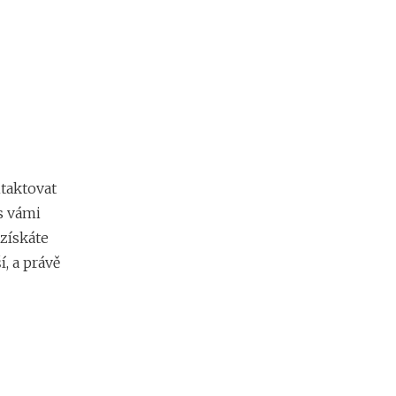
taktovat
s vámi
 získáte
, a právě