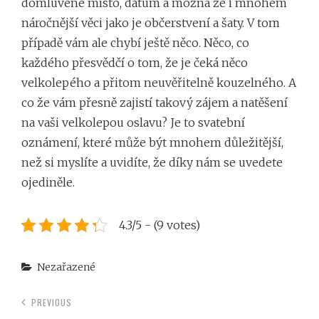
domluvené místo, datum a možná že i mnohem
náročnější věci jako je občerstvení a šaty. V tom
případě vám ale chybí ještě něco. Něco, co
každého přesvědčí o tom, že je čeká něco
velkolepého a přitom neuvěřitelně kouzelného. A
co že vám přesně zajistí takový zájem a natěšení
na vaši velkolepou oslavu? Je to svatební
oznámení, které může být mnohem důležitější,
než si myslíte a uvidíte, že díky nám se uvedete
ojediněle.
4.3/5 - (9 votes)
Categories
Nezařazené
PREVIOUS