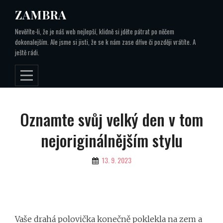
Skip
ZAMBRA
to
Nevěříte-li, že je náš web nejlepší, klidně si jděte pátrat po něčem
content
dokonalejším. Ale jsme si jisti, že se k nám zase dříve či později vrátíte. A
ještě rádi.
Navigace
Oznamte svůj velký den v tom
pro
nejoriginálnějším stylu
příspěvek
By
13. 9. 2023
Vaše drahá polovička konečně poklekla na zem a