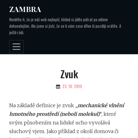
Skip
ZAMBRA
to
Nevěříte-li, že je náš web nejlepší, klidně si jděte pátrat po něčem
content
dokonalejším. Ale jsme si jisti, že se k nám zase dříve či později vrátíte. A
ještě rádi.
Navigace
Zvuk
pro
By
23. 10. 2019
příspěvek
Na základě definice je zvuk „
mechanické vlnění
hmotného prostředí (neboli molekul)
“, které
svým působením na lidské ucho vyvolává
sluchový vjem. Jako příklad z okolí domova či