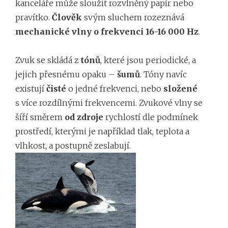
kanceláře může sloužit rozvlněný papír nebo
pravítko.
Člověk
svým sluchem rozeznává
mechanické vlny o frekvenci 16-16 000 Hz
.
Zvuk se skládá z
tónů
, které jsou periodické, a
jejich přesnému opaku –
šumů
. Tóny navíc
existují
čisté
o jedné frekvenci, nebo
složené
s více rozdílnými frekvencemi. Zvukové vlny se
šíří směrem
od zdroje
rychlostí dle podmínek
prostředí, kterými je například tlak, teplota a
vlhkost, a postupně zeslabují.