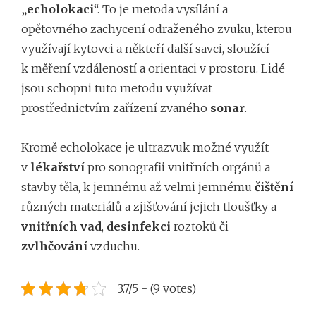
„
echolokaci
“. To je metoda vysílání a
opětovného zachycení odraženého zvuku, kterou
využívají kytovci a někteří další savci, sloužící
k měření vzdáleností a orientaci v prostoru. Lidé
jsou schopni tuto metodu využívat
prostřednictvím zařízení zvaného
sonar
.
Kromě echolokace je ultrazvuk možné využít
v
lékařství
pro sonografii vnitřních orgánů a
stavby těla, k jemnému až velmi jemnému
čištění
různých materiálů a zjišťování jejich tloušťky a
vnitřních vad
,
desinfekci
roztoků či
zvlhčování
vzduchu.
3.7/5 - (9 votes)