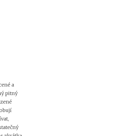
cené a
ný pitný
lazené
obují
vat,
statečný
us zkrátka