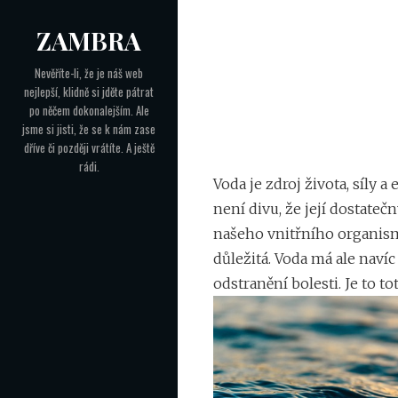
Skip
ZAMBRA
to
Navigace
content
Nevěříte-li, že je náš web
nejlepší, klidně si jděte pátrat
pro
po něčem dokonalejším. Ale
příspěvek
jsme si jisti, že se k nám zase
dříve či později vrátíte. A ještě
rádi.
Voda je zdroj života, síly 
není divu, že její dostateč
našeho vnitřního organismu
důležitá. Voda má ale navíc
odstranění bolesti. Je to to