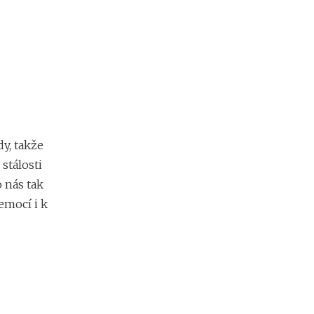
dy, takže
stálosti
 nás tak
nemocí i k