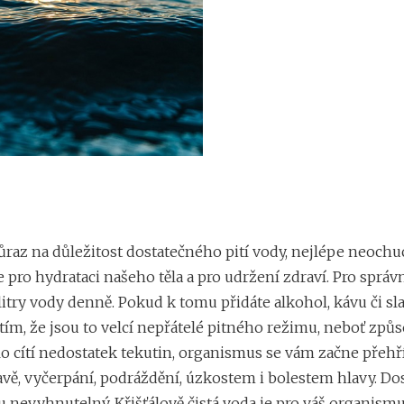
ůraz na důležitost dostatečného pití vody, nejlépe neochu
e pro hydrataci našeho těla a pro udržení zdraví. Pro správ
 litry vody denně. Pokud k tomu přidáte alkohol, kávu či s
 tím, že jsou to velcí nepřátelé pitného režimu, neboť způs
lo cítí nedostatek tekutin, organismus se vám začne přehří
vě, vyčerpání, podráždění, úzkostem i bolestem hlavy. Do
u nevyhnutelný. Křišťálově čistá voda je pro váš organism