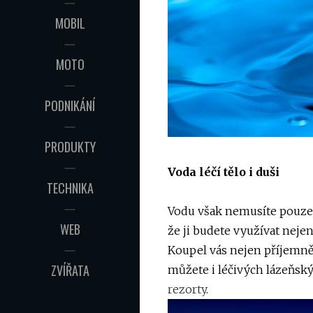
MOBIL
MOTO
PODNIKÁNÍ
PRODUKTY
Voda léčí tělo i duši
TECHNIKA
Vodu však nemusíte pouze pí
WEB
že ji budete využívat nejen
Koupel vás nejen příjemně o
ZVÍŘATA
můžete i léčivých lázeňsk
rezorty
.