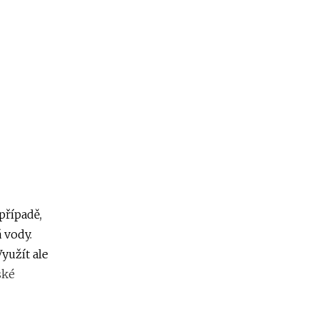
případě,
 vody.
yužít ale
ské