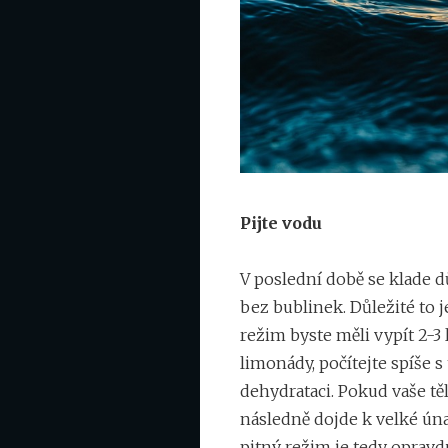
Pijte vodu
V poslední době se klade d
bez bublinek. Důležité to j
režim byste měli vypít 2-3
limonády, počítejte spíše s
dehydrataci. Pokud vaše tě
následně dojde k velké úna
pitný režim je tedy opravd