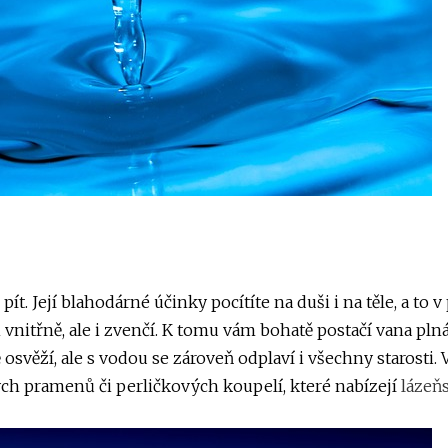
t. Její blahodárné účinky pocítíte na duši i na těle, a to v 
 vnitřně, ale i zvenčí. K tomu vám bohatě postačí vana plná
svěží, ale s vodou se zároveň odplaví i všechny starosti. V
ých pramenů či perličkových koupelí, které nabízejí
lázeň