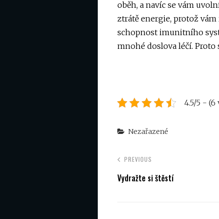
oběh, a navíc se vám uvolní
ztrátě energie, protož vám
schopnost imunitního syst
mnohé doslova léčí. Proto 
4.5/5 - (6
Categories
Nezařazené
PREVIOUS
Vydražte si štěstí