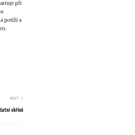
artuje při
ou
 potíží a
en.
NEXT
šatní skříně