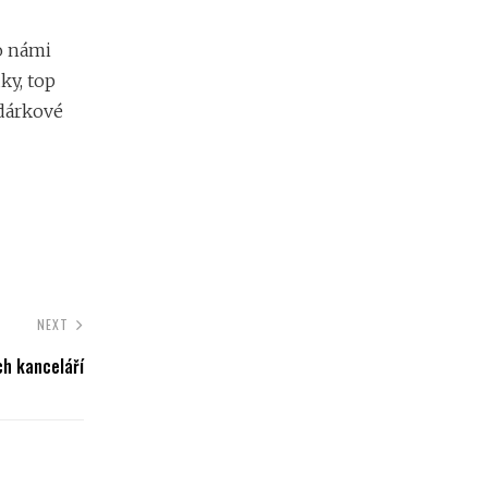
o námi
ky, top
 dárkové
NEXT
ch kanceláří