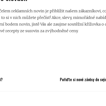
elem reklamních novin je přiblížit našem zákazníkovi, c
 to si v nich můžete přečíst! Akce, slevy, mimořádné nabíd
ní bodem novin, jistě Vás ale zaujme soutěžní křížovka o
vé recepty ze surovin za zvýhodněné ceny.
i?
Pořiďte si nové závěsy do svý