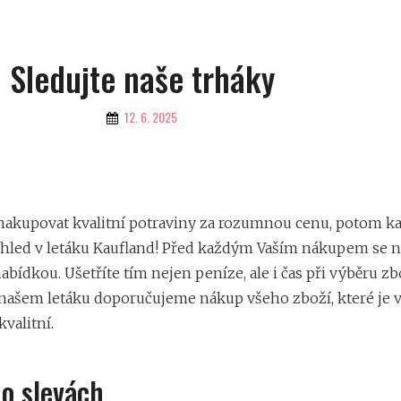
Sledujte naše trháky
By
12. 6. 2025
u nakupovat kvalitní potraviny za rozumnou cenu, potom k
ehled v
letáku Kaufland
! Před každým Vaším nákupem se 
abídkou. Ušetříte tím nejen peníze, ale i čas při výběru zb
V našem letáku doporučujeme nákup všeho zboží, které je v
kvalitní.
o slevách