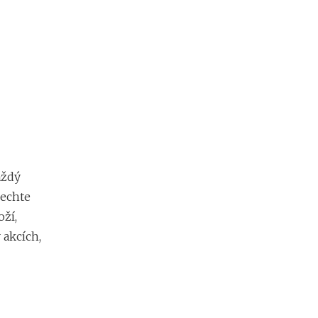
aždý
nechte
oží,
 akcích,