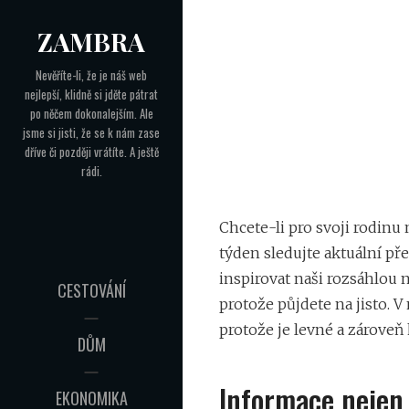
Skip
ZAMBRA
to
Navigace
content
Nevěříte-li, že je náš web
nejlepší, klidně si jděte pátrat
pro
po něčem dokonalejším. Ale
příspěvek
jsme si jisti, že se k nám zase
dříve či později vrátíte. A ještě
rádi.
Chcete-li pro svoji rodin
týden sledujte aktuální př
inspirovat naši rozsáhlou n
CESTOVÁNÍ
protože půjdete na jisto. 
protože je levné a zároveň 
DŮM
Informace nejen 
EKONOMIKA