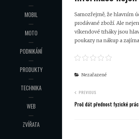
MOBIL
Samozřejmě, že hlavním úč
prodávané zboží. Ale nejen
víkendové trháky jsou hlav
MOTO
poukazy na nákup a zajíma
PODNIKÁNÍ
PRODUKTY
Categories
Nezařazené
TECHNIKA
PREVIOUS
Proč dát přednost fyzické prác
WEB
ZVÍŘATA