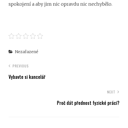
spokojení a aby jim nic opravdu nic nechybělo.
Categories
Nezařazené
PREVIOUS
Vybavte si kancelář
NEXT
Proč dát přednost fyzické práci?