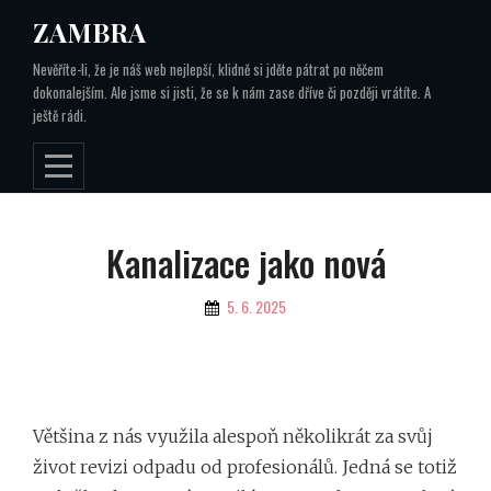
Skip
ZAMBRA
to
Nevěříte-li, že je náš web nejlepší, klidně si jděte pátrat po něčem
content
dokonalejším. Ale jsme si jisti, že se k nám zase dříve či později vrátíte. A
ještě rádi.
Navigace
Kanalizace jako nová
pro
By
5. 6. 2025
příspěvek
Většina z nás využila alespoň několikrát za svůj
život
revizi odpadu
od profesionálů. Jedná se totiž