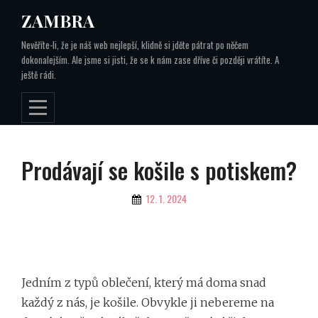
Skip
ZAMBRA
to
Nevěříte-li, že je náš web nejlepší, klidně si jděte pátrat po něčem
content
dokonalejším. Ale jsme si jisti, že se k nám zase dříve či později vrátíte. A
ještě rádi.
Navigace
Prodávají se košile s potiskem?
pro
By
12. 1. 2024
příspěvek
Jedním z typů oblečení, který má doma snad
každý z nás, je košile. Obvykle ji nebereme na