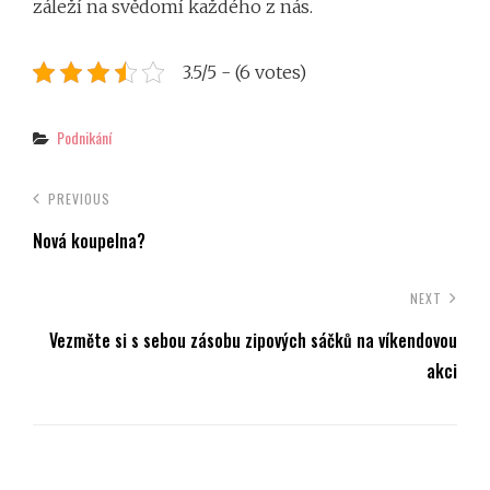
záleží na svědomí každého z nás.
3.5/5 - (6 votes)
Categories
Podnikání
PREVIOUS
Nová koupelna?
NEXT
Vezměte si s sebou zásobu zipových sáčků na víkendovou
akci