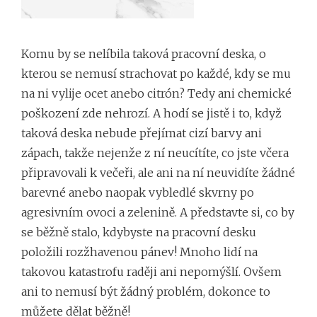
Komu by se nelíbila taková pracovní deska, o
kterou se nemusí strachovat po každé, kdy se mu
na ni vylije ocet anebo citrón? Tedy ani chemické
poškození zde nehrozí. A hodí se jistě i to, když
taková deska nebude přejímat cizí barvy ani
zápach, takže nejenže z ní neucítíte, co jste včera
připravovali k večeři, ale ani na ní neuvidíte žádné
barevné anebo naopak vybledlé skvrny po
agresivním ovoci a zelenině. A představte si, co by
se běžně stalo, kdybyste na pracovní desku
položili rozžhavenou pánev! Mnoho lidí na
takovou katastrofu raději ani nepomýšlí. Ovšem
ani to nemusí být žádný problém, dokonce to
můžete dělat běžně!