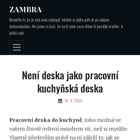
Skip
ZAMBRA
to
Nevěříte-li, že je náš web nejlepší, klidně si jděte pátrat po něčem
content
dokonalejším. Ale jsme si jisti, že se k nám zase dříve či později vrátíte. A
ještě rádi.
Navigace
Není deska jako pracovní
pro
kuchyňská deska
příspěvek
By
16. 9. 2019
Pracovní deska do kuchyně
, toho možná ve
vašem životě ovlivní mnohem víc, než si myslíte.
Vlastně především právě na ní záleží to, jak se