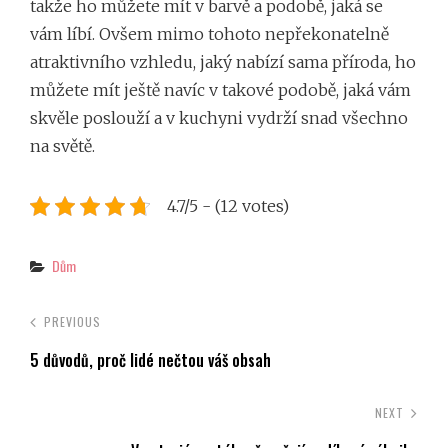
takže ho můžete mít v barvě a podobě, jaká se
vám líbí. Ovšem mimo tohoto nepřekonatelně
atraktivního vzhledu, jaký nabízí sama příroda, ho
můžete mít ještě navíc v takové podobě, jaká vám
skvěle poslouží a v kuchyni vydrží snad všechno
na světě.
4.7/5 - (12 votes)
Categories
Dům
PREVIOUS
5 důvodů, proč lidé nečtou váš obsah
NEXT