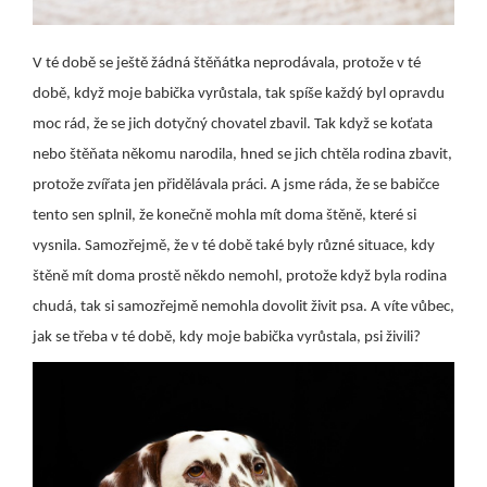
V té době se ještě žádná štěňátka neprodávala, protože v té
době, když moje babička vyrůstala, tak spíše každý byl opravdu
moc rád, že se jich dotyčný chovatel zbavil. Tak když se koťata
nebo štěňata někomu narodila, hned se jich chtěla rodina zbavit,
protože zvířata jen přidělávala práci. A jsme ráda, že se babičce
tento sen splnil, že konečně mohla mít doma štěně, které si
vysnila. Samozřejmě, že v té době také byly různé situace, kdy
štěně mít doma prostě někdo nemohl, protože když byla rodina
chudá, tak si samozřejmě nemohla dovolit živit psa. A víte vůbec,
jak se třeba v té době, kdy moje babička vyrůstala, psi živili?