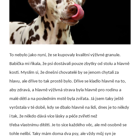
To nebylo jako nyní, že se kupovaly kvalitní výživné granule.
Babička mi říkala, že psi dostávali pouze zbytky od stolu a hlavně
kosti. Myslím si, že dnešní chovatelé by se jenom chytali za
hlavu, ale dříve to tak prostě bylo. Dříve se kladlo hlavně na to,
aby zdravá, a hlavně výživná strava byla hlavně pro rodinu a
malé děti a na posledním mstě byla zvířata. Já jsem taky ještě
vyrůstala v té době, kdy se dbalo hlavně na lidi, dnes je to někdy
i tak, že někdo dává více lásky a péče zvířeti než
třeba vlastnímu dítěti. Je to sice každého věc, ale mě osobně se
tohle nelíbí. Taky mám doma dva psy, ale vždy můj syn je