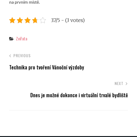
na prvním místě.
3.7/5 - (3 votes)
Categories
Zvířata
PREVIOUS
Technika pro tvoření Vánoční výzdoby
NEXT
Dnes je možné dokonce i virtuální trvalé bydliště