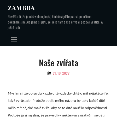
Skip
ZAMBRA
to
Nevěříte-li, že je náš web nejlepší, klidně si jděte pátrat po něčem
content
dokonalejším. Ale jsme si jisti, že se k nám zase dříve či později vrátíte. A
ještě rádi.
Navigace
Naše zvířata
pro
By
21. 10. 2022
příspěvek
Myslím si, že opravdu každé dítě vždycky chtělo mít nějaké zvíře,
když vyrůstalo. Protože podle mého názoru by taky každé dítě
mělo mít nějaké malé zvíře, aby se to dítě naučilo odpovědnosti.
Protože já si myslím, že právě díky některým zvířátkům se děti