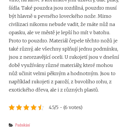
šídla. Také pouzdra jsou rozdílná, pouzdro musí
být hlavně u pevného loveckého nože. Mimo
civilizaci nikomu nebude vadit, že máte nůž na
opasku, ale ve městě je lepší ho mít v batohu.
Proto to pouzdro. Materiál čepele těchto nožů je
také různý, ale všechny splňují jednu podmínku,
jsou z nerezavějící oceli. U rukojetí jsou v dnešní
době využívány různé materiály, které mohou
nůž učinit velmi pěkným a hodnotným. Jsou to
například rukojeti z paroží, z buvolího rohu, z
exotického dřeva, ale i z různých plastů.
4.5/5 - (6 votes)
Categories
Podnikání