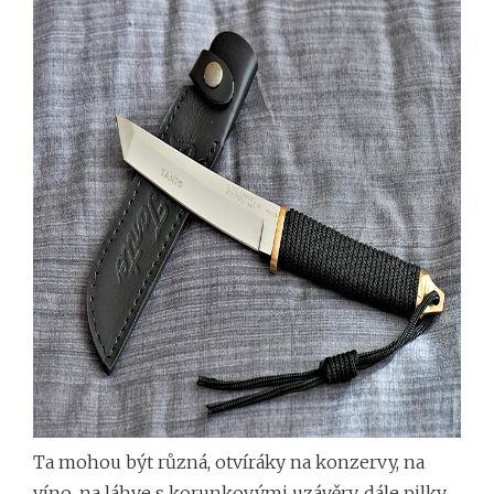
Ta mohou být různá, otvíráky na konzervy, na
víno, na láhve s korunkovými uzávěry, dále pilky,