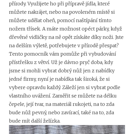
přírody. Využijete ho při přípravě jídla, které
můžete nakrájet, nebo na povoleném místě si
můžete udělat oheň, pomocí naštípání tímto
nožem třísek. A máte možnost opéct párky, když
dřevěné vidličky na ně opět získáte díky noži. Jste
na delším výletě, potřebujete v přírodě přespat?
Tento pomocník vám pomůže při vybudování
přístřešku z větví. Už je dávno pryč doba, kdy
jsme si mohli vybrat dobrý nůž jen z nabídky
jedné firmy, nyní je nabídka tak široká, že si
vybere opravdu každý. Záleží jen si vybrat podle
vlastního uvážení. Zaměřit se můžete na délku
čepele, její tvar, na materiál rukojeti, na to zda
bude nůž pevný, nebo zavírací, také na to, zda
bude mít další želízka.