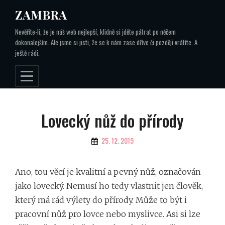
Skip
ZAMBRA
to
Nevěříte-li, že je náš web nejlepší, klidně si jděte pátrat po něčem
content
dokonalejším. Ale jsme si jisti, že se k nám zase dříve či později vrátíte. A
ještě rádi.
Navigace
Lovecký nůž do přírody
pro
By
25. 12. 2019
příspěvek
Ano, tou věcí je kvalitní a pevný nůž, označován
jako lovecký. Nemusí ho tedy vlastnit jen člověk,
který má rád výlety do přírody. Může to být i
pracovní nůž pro lovce nebo myslivce. Asi si lze