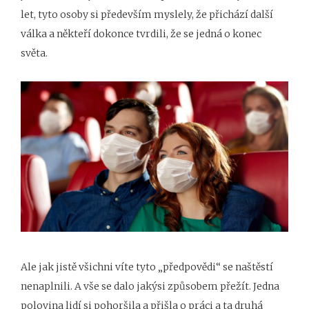
let, tyto osoby si především myslely, že přichází další
válka a někteří dokonce tvrdili, že se jedná o konec
světa.
Ale jak jistě všichni víte tyto „předpovědi“ se naštěstí
nenaplnili. A vše se dalo jakýsi způsobem přežít. Jedna
polovina lidí si pohoršila a přišla o práci a ta druhá