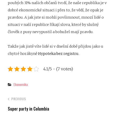
pouhých 31% našich občanů tvrdí, že naše republika je v
dobré ekonomické situaci i přes to, že vědí, že opak je
pravdou. A jak jste si mohli povšimnout, mnozí lidé o
situaci v naší republice říkají slova, které by slušný
člověk z pusy nevypustil a bohužel mají pravdu.
Takže jak jistě víte lidé si v dnešní době přijdou jako u
chytré horákyně
Hypoteka bez registru
.
4.1/5 - (7 votes)
Categories
Ekonomika
PREVIOUS
Super party in Columbia