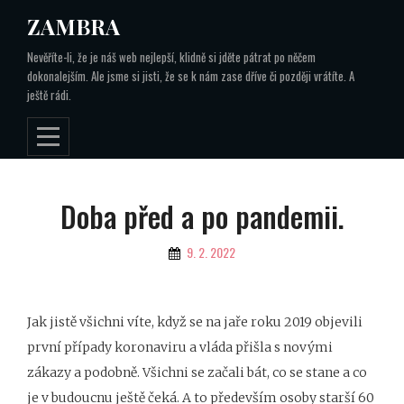
Skip
ZAMBRA
to
Nevěříte-li, že je náš web nejlepší, klidně si jděte pátrat po něčem
content
dokonalejším. Ale jsme si jisti, že se k nám zase dříve či později vrátíte. A
ještě rádi.
Navigace
Doba před a po pandemii.
pro
By
9. 2. 2022
příspěvek
Jak jistě všichni víte, když se na jaře roku 2019 objevili
první případy koronaviru a vláda přišla s novými
zákazy a podobně. Všichni se začali bát, co se stane a co
je v budoucnu ještě čeká. A to především osoby starší 60