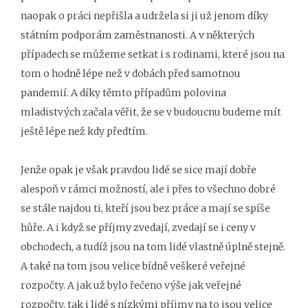
naopak o práci nepřišla a udržela si ji už jenom díky
státním podporám zaměstnanosti. A v některých
případech se můžeme setkat i s rodinami, které jsou na
tom o hodně lépe než v dobách před samotnou
pandemií. A díky těmto případům polovina
mladistvých začala věřit, že se v budoucnu budeme mít
ještě lépe než kdy předtím.
Jenže opak je však pravdou lidé se sice mají dobře
alespoň v rámci možností, ale i přes to všechno dobré
se stále najdou ti, kteří jsou bez práce a mají se spíše
hůře. A i když se příjmy zvedají, zvedají se i ceny v
obchodech, a tudíž jsou na tom lidé vlastně úplně stejně.
A také na tom jsou velice bídně veškeré veřejné
rozpočty. A jak už bylo řečeno výše jak veřejné
rozpočty, tak i lidé s nízkými příjmy na to jsou velice