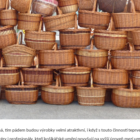
ilná, tím pádem budou výrobky velmi atraktivní, i když s touto činností teprve
téry i profesionály, kteří košíkářské umění povyšují na vyšší úroveň mezi u