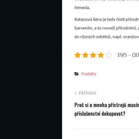
řemesla.
Ratanová liána je tedy čistě příro
barvením, a to rovněž přírodními,
do různých odstínů, např. oranžové
3.9/5 - (1
Categories
Produkty
PREVIOUS
Proč si u mnoha přístrojů musí
příslušenství dokupovat?