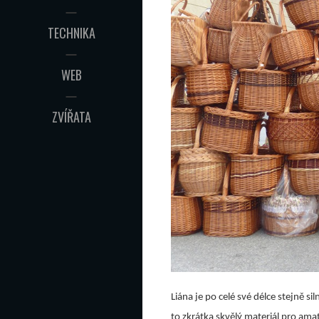
TECHNIKA
WEB
ZVÍŘATA
Liána je po celé své délce stejně s
to zkrátka skvělý materiál pro ama