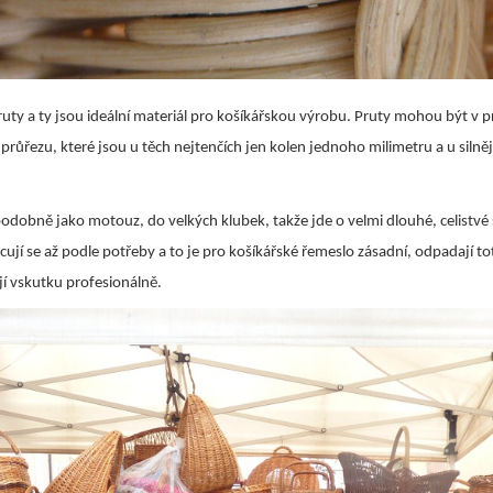
uty a ty jsou ideální materiál pro košíkářskou výrobu. Pruty mohou být v p
 průřezu, které jsou u těch nejtenčích jen kolen jednoho milimetru a u silněj
 podobně jako motouz, do velkých klubek, takže jde o velmi dlouhé, celistvé
cují se až podle potřeby a to je pro košíkářské řemeslo zásadní, odpadají to
í vskutku profesionálně.