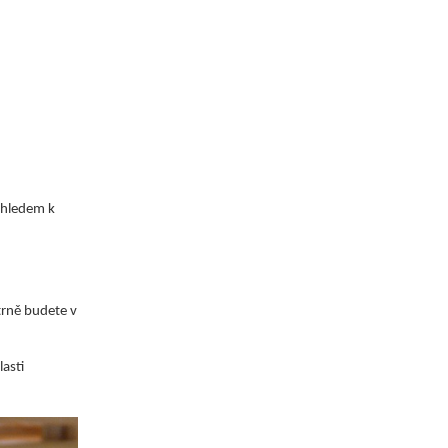
zhledem k
trně budete v
asti