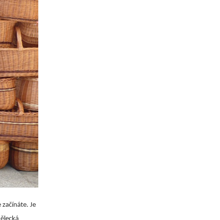
 začínáte. Je
mělecká