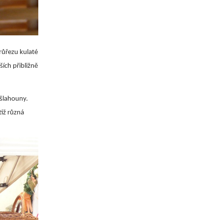
růřezu kulaté
ších přibližně
 šlahouny.
tiž různá