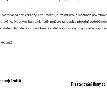
dní materiál na bázi celulózy, což umožňuje i velmi široké možnosti povrchov
 zdraví nezávadnými barvami. Pedik můžete zakoupit v přírodní podobě ne
, žluté, bílé, zelené a tmavě hnědé a vtisknout tak svým výrobkům zajímav
0 votes)
me nejrůznější
Přestěhování firmy do