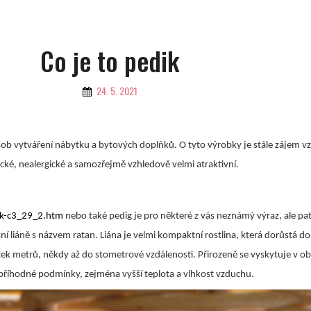
Co je to pedik
By
24. 5. 2021
sob vytváření nábytku a bytových doplňků. O tyto výrobky je stále zájem v
ické, nealergické a samozřejmě vzhledově velmi atraktivní.
ik-c3_29_2.htm
nebo také pedig je pro některé z vás neznámý výraz, ale pa
sní liáně s názvem ratan. Liána je velmi kompaktní rostlina, která dorůstá do
tek metrů, někdy až do stometrové vzdálenosti. Přirozeně se vyskytuje v obl
 příhodné podmínky, zejména vyšší teplota a vlhkost vzduchu.