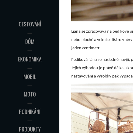
CESTOVÁNÍ
Liána se zpracovává na pedikové pr
DŮM
nebo ploché a velmi se liší rozměry
jeden centimetr.
EKONOMIKA
Pediková liána se následně navíjí,
Jejich výhodou je právě délka, zkra
MOBIL
nastavování a výrobky pak vypadaj
MOTO
PODNIKÁNÍ
PRODUKTY