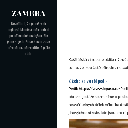
Skip
ZAMBRA
to
Navigace
content
Nevěříte-li, že je náš web
nejlepší, klidně si jděte pátrat
pro
po něčem dokonalejším. Ale
příspěvek
jsme si jisti, že se k nám zase
dříve či později vrátíte. A ještě
rádi.
Košíkářská výroba je oblíbený způ
tomu, že jsou čistě přírodní, netox
Z čeho se vyrábí pedik
Pedik https://www.lepaso.cz/Ped
obraze, jestliže se zmíníme o prale
neuvěřitelných délek několika desí
jihovýchodní Asie, kde jsou pro ni