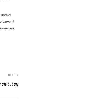
é úpravy
bo barvený
é vzezření.
NEXT
 nové budovy