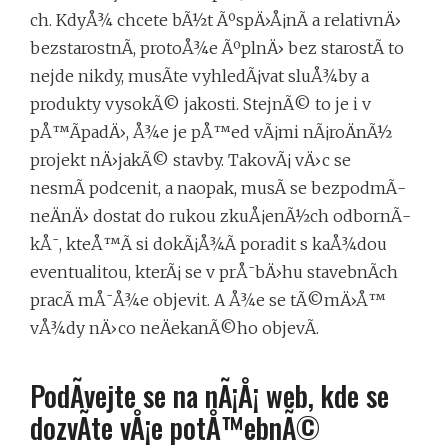
ch. KdyÅ¾ chcete bÃ½t ÃºspÄ›Å¡nÃ­ a relativnÄ›
bezstarostnÃ­, protoÅ¾e ÃºplnÄ› bez starostÃ­ to
nejde nikdy, musÃ­te vyhledÃ¡vat sluÅ¾by a
produkty vysokÃ© jakosti. StejnÃ© to je i v
pÅ™Ã­padÄ›, Å¾e je pÅ™ed vÃ¡mi nÃ¡roÄnÃ½
projekt nÄ›jakÃ©
stavby
. TakovÃ¡ vÄ›c se
nesmÃ­ podcenit, a naopak, musÃ­ se bezpodmÃ­
neÄnÄ› dostat do rukou zkuÅ¡enÃ½ch odbornÃ­
kÅ¯, kteÅ™Ã­ si dokÃ¡Å¾Ã­ poradit s kaÅ¾dou
eventualitou, kterÃ¡ se v prÅ¯bÄ›hu stavebnÃ­ch
pracÃ­ mÅ¯Å¾e objevit. A Å¾e se tÃ©mÄ›Å™
vÅ¾dy nÄ›co neÄekanÃ©ho objevÃ­.
PodÃ­vejte se na nÃ¡Å¡ web, kde se
dozvÃ­te vÅ¡e potÅ™ebnÃ©