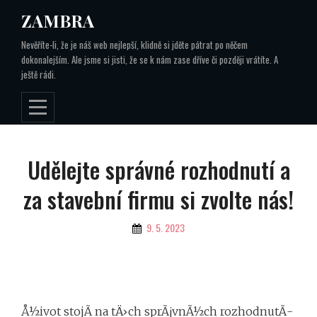
Skip
ZAMBRA
to
Nevěříte-li, že je náš web nejlepší, klidně si jděte pátrat po něčem
content
dokonalejším. Ale jsme si jisti, že se k nám zase dříve či později vrátíte. A
ještě rádi.
Navigace
Udělejte správné rozhodnutí a
pro
za stavební firmu si zvolte nás!
příspěvek
By
9. 5. 2023
Å½ivot stojÃ­ na tÄ›ch sprÃ¡vnÃ½ch rozhodnutÃ­