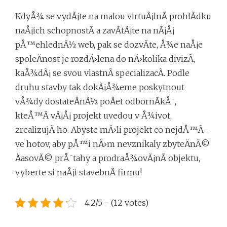
KdyÅ¾ se vydÃ¡te na malou virtuÃ¡lnÃ­ prohlÃ­dku
naÅ¡ich schopnostÃ­ a zavÃ­tÃ¡te na nÃ¡Å¡
pÅ™ehlednÃ½ web, pak se dozvÃ­te, Å¾e naÅ¡e
spoleÄnost je rozdÄ›lena do nÄ›kolika divizÃ­,
kaÅ¾dÃ¡ se svou vlastnÃ­ specializacÃ­. Podle
druhu stavby tak dokÃ¡Å¾eme poskytnout
vÅ¾dy dostateÄnÃ½ poÄet odbornÃ­kÅ¯,
kteÅ™Ã­ vÃ¡Å¡ projekt uvedou v Å¾ivot,
zrealizujÃ­ ho. Abyste mÄ›li projekt co nejdÅ™Ã­
ve hotov, aby pÅ™i nÄ›m nevznikaly zbyteÄnÃ©
ÄasovÃ© prÅ¯tahy a prodraÅ¾ovÃ¡nÃ­ objektu,
vyberte si naÅ¡i stavebnÃ­ firmu!
4.2/5 - (12 votes)