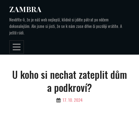
Skip
ZAMBRA
to
Nevěříte-li, že je náš web nejlepší, klidně si jděte pátrat po něčem
content
dokonalejším. Ale jsme si jisti, že se k nám zase dříve či později vrátíte. A
ještě rádi.
Navigace
U koho si nechat zateplit dům
pro
a podkroví?
příspěvek
By
17. 10. 2024