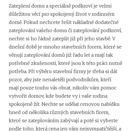
Zateplení domu a speciálně podkroví je velmi
důležitou věcí pro spokojený život v rodinném
domě. Pokud nechcete řešit nákladné dodatečné
zateplování vašeho domu či zateplování podkroví,
nechte si ho řádně zateplit již při jeho stavbě. V
dnešní době je mnoho stavebních forem, které se
věnují zateplování domů již řadu let a mají tak
potřebné zkušenosti, které jsou k této práci nutně
potřeba. Při výběru
stavební firmy
je třeba si dát
pozor, aby jste nenaletěli podvodníkům, kteří
mají pouze touhu vás obrat, nikoliv vám pomoc
vytvořit domov, kde budete vy i vaše rodina
spokojeně žít. Nechte se udělat cenovou nabídku
hned od několika různých stavebních firem,
které se zateplováním zabývají a poté si vyberte
podle toho, která cena jen vám nejsympatičtější, a