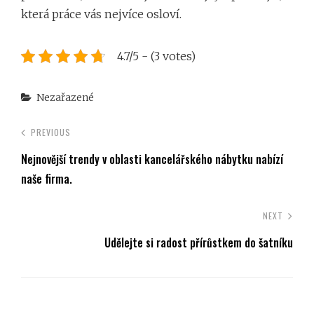
která práce vás nejvíce osloví.
4.7/5 - (3 votes)
Categories
Nezařazené
PREVIOUS
Nejnovější trendy v oblasti kancelářského nábytku nabízí
naše firma.
NEXT
Udělejte si radost přírůstkem do šatníku