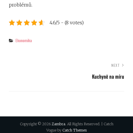
problémů.
4.6/5 - (8 votes)
Categories
Ekonomika
NEXT
Kuchyně na míru
Copyright © 2026
Zambra
. All Rights Reserved. | Catch
Vogue by
Catch Themes