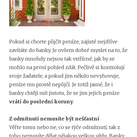
Pokud si chcete půjčit peníze, zajisté nejdříve
zavítáte do banky. Je ovšem dobré myslet na to, že
banky mnohdy nejsou tak vstřícné, jak by se
mohlo na první pohled zdát. Pečlivě si kontrolují
svoje žadatele, a pokud jim někdo nevyhovuje,
peníze mu prostě nepůjčí. Je totiž jasné, že i
banky chtějí mít jistotu, že se jim jejich peníze
vrátí do poslední koruny
.
Z odmítnutí nemusíte být nešťastní
Věřte tomu nebo ne, co se týče odmítnutí, tak z
toho nemusíte dělat nějakou velkou vědu. Banky