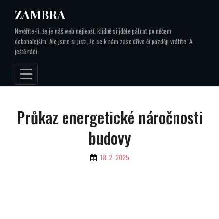
Skip
ZAMBRA
to
Nevěříte-li, že je náš web nejlepší, klidně si jděte pátrat po něčem
content
dokonalejším. Ale jsme si jisti, že se k nám zase dříve či později vrátíte. A
ještě rádi.
Navigace
Průkaz energetické náročnosti
pro
budovy
příspěvek
By
18. 2. 2025