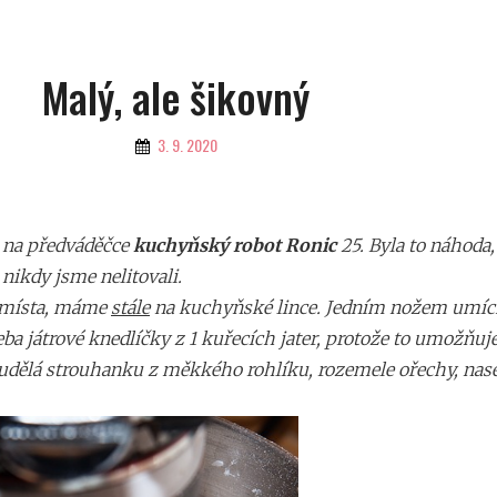
Malý, ale šikovný
By
3. 9. 2020
i na předváděčce
kuchyňský robot Ronic
25. Byla to náhoda
 nikdy jsme nelitovali.
c místa, máme
stále
na kuchyňské lince. Jedním nožem umích
ba játrové knedlíčky z 1 kuřecích jater, protože to umožňuj
udělá strouhanku z měkkého rohlíku, rozemele ořechy, nasek