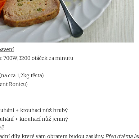
bavení
700W, 3200 otáček za minutu
a cca 1,2kg těsta)
ent Ronicu)
uhání + krouhací nůž hrubý
uhání + krouhací nůž jemný
ač
radní díly, které vám obratem budou zaslány.
Před dvěma le