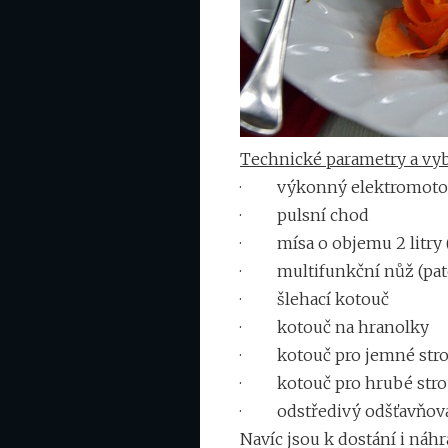
Technické parametry a vy
· výkonný elektromotor 
· pulsní chod
· mísa o objemu 2 litry (n
· multifunkční nůž (pat
· šlehací kotouč
· kotouč na hranolky
· kotouč pro jemné stro
· kotouč pro hrubé stro
· odstředivý odšťavňov
Navíc jsou k dostání i náh