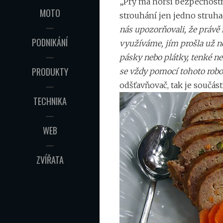
„Prý má horší bezpečnostní
MOTO
strouhání jen jedno struha
nás upozorňovali, že právě 
PODNIKÁNÍ
využíváme, jím prošla už n
pásky nebo plátky, tenké ne
PRODUKTY
se vždy pomocí tohoto robo
odšťavňovač, tak je součástí
TECHNIKA
WEB
ZVÍŘATA