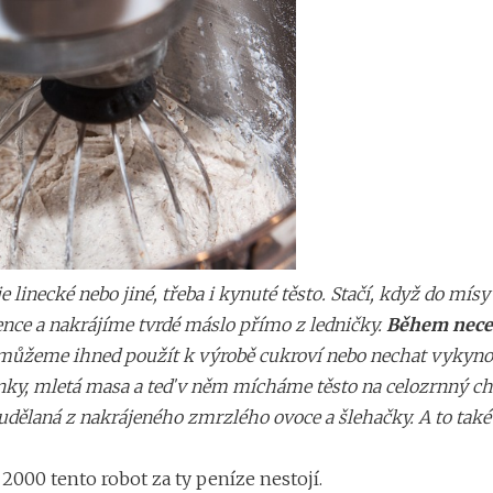
 linecké nebo jiné, třeba i kynuté těsto. Stačí, když do mísy
ce a nakrájíme tvrdé máslo přímo z ledničky.
Během nece
 můžeme ihned použít k výrobě cukroví nebo nechat vykyno
ky, mletá masa a teď v něm mícháme těsto na celozrnný ch
 udělaná z nakrájeného zmrzlého ovoce a šlehačky. A to také
 2000 tento robot za ty peníze nestojí.