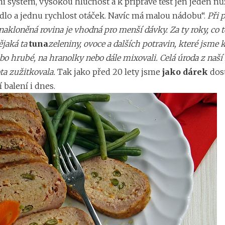
 systém, vysokou hlučnost a k přípravě těst jen jeden nů
dlo a jednu rychlost otáček. Navíc má malou nádobu“.
Při 
nakloněná rovina je vhodná pro menší dávky. Za ty roky, co t
ějaká ta
tuna
zeleniny, ovoce a dalších potravin, které jsme 
bo hrubé, na hranolky nebo dále mixovali. Celá úroda z naší
ta zužitkovala.
Tak jako před 20 lety jsme
jako dárek
dost
 balení i dnes.