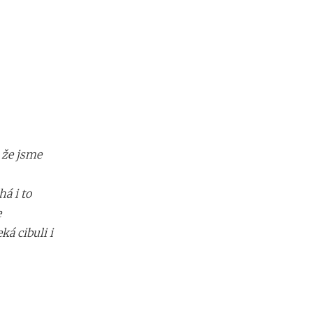
, že jsme
á i to
e
á cibuli i