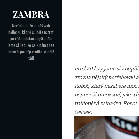
Skip
ZAMBRA
to
Navigace
content
Nevěříte-li, že je náš web
nejlepší, klidně si jděte pátrat
pro
po něčem dokonalejším. Ale
příspěvek
jsme si jisti, že se k nám zase
dříve či později vrátíte. A ještě
rádi.
Před 20 lety jsme si koupil
zrovna nějaký potřebovali a
Robot, který nezabere mo
nejmenší množství, jako tře
nakloněná základna. Robot 
česnek.