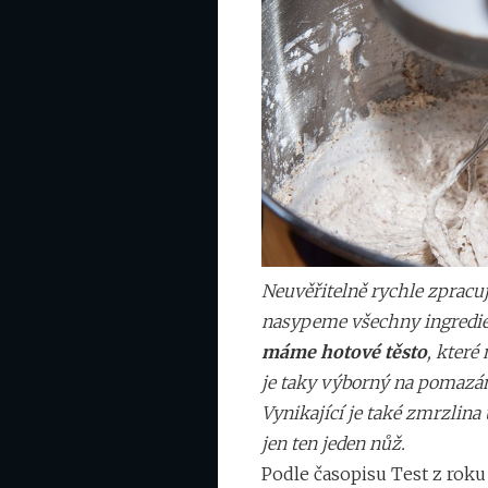
Neuvěřitelně rychle zpracuje
nasypeme všechny ingredien
máme hotové těsto
, které
je taky výborný na pomazán
Vynikající je také zmrzlina
jen ten jeden nůž.
Podle časopisu Test z roku