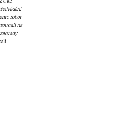
ž a ke
předvádění
ento robot
krouhali na
 zahrady
ali