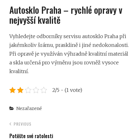
Autosklo Praha – rychlé opravy v
nejvyšší kvalitě
Vyhledejte odborníky servisu autosklo Praha při
jakémkoliv šrámu, prasklině i jiné nedokonalosti.
Při opravě je využíván výhradně kvalitní materiál
a skla určená pro výměnu jsou rovněž vysoce
kvalitní.
2/5 - (1 vote)
Categories
Nezařazené
PREVIOUS
Potěšte své ratolesti