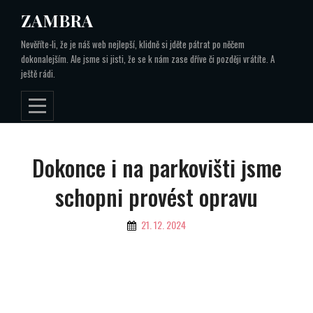
Skip
ZAMBRA
to
Nevěříte-li, že je náš web nejlepší, klidně si jděte pátrat po něčem
content
dokonalejším. Ale jsme si jisti, že se k nám zase dříve či později vrátíte. A
ještě rádi.
Navigace
Dokonce i na parkovišti jsme
pro
schopni provést opravu
příspěvek
By
21. 12. 2024