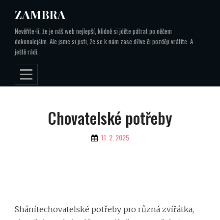
Skip
ZAMBRA
to
Nevěříte-li, že je náš web nejlepší, klidně si jděte pátrat po něčem
content
dokonalejším. Ale jsme si jisti, že se k nám zase dříve či později vrátíte. A
ještě rádi.
Navigace
Chovatelské potřeby
pro
By
11. 2. 2025
příspěvek
Shánítechovatelské potřeby pro různá zvířátka,