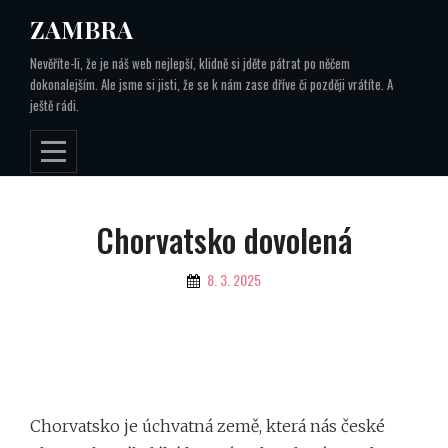
Skip
ZAMBRA
to
Nevěříte-li, že je náš web nejlepší, klidně si jděte pátrat po něčem
content
dokonalejším. Ale jsme si jisti, že se k nám zase dříve či později vrátíte. A
ještě rádi.
Navigace
Chorvatsko dovolená
pro
By
8. 3. 2025
příspěvek
Chorvatsko je úchvatná země, která nás české