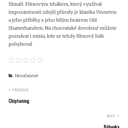
filmaři. Filmovým trhákem, který využíval
impozantnosti zdejší přírody je klasika Vinnetou
a jeho příběhy s jeho bílým bratrem Old
Shatterhandem. Na chorvatské dovolené můžete
poznávat i místa, kde se tehdy filmový štáb
pohyboval.
Categories
Nezařazené
PREVIOUS
Chiptuning
NEXT
Bábovka