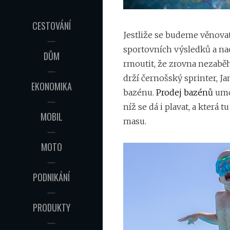
CESTOVÁNÍ
Jestliže se budeme věnovat
sportovních výsledků a n
DŮM
rmoutit, že zrovna nezaběh
drží černošský sprinter, 
EKONOMIKA
bazénu.
Prodej bazénů
umož
níž se dá i plavat, a kter
MOBIL
masu.
MOTO
PODNIKÁNÍ
PRODUKTY