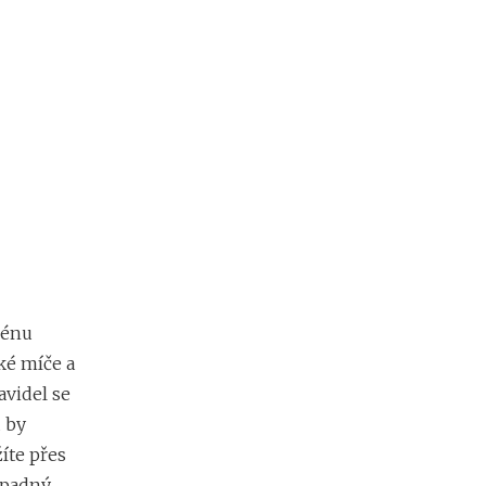
zénu
cké míče a
avidel se
 by
íte přes
ípadný