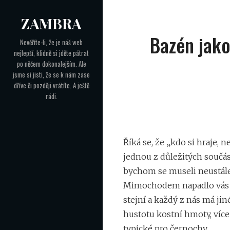
Skip
ZAMBRA
to
Navigace
content
Bazén jako
Nevěříte-li, že je náš web
nejlepší, klidně si jděte pátrat
pro
po něčem dokonalejším. Ale
příspěvek
jsme si jisti, že se k nám zase
dříve či později vrátíte. A ještě
rádi.
Říká se, že „kdo si hraje, 
jednou z důležitých součástí
bychom se museli neustále
Mimochodem napadlo vás ně
stejní a každý z nás má ji
hustotu kostní hmoty, více
typické pro černochy.