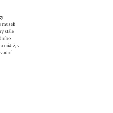
ky
e museli
rý stále
adního
u nádrž, v
 vodní