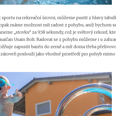
 sportu na rekreační úrovni, můžeme pustit z hlavy tabul
aopak máme možnost mít radost z pohybu, aniž bychom s
neme „stovku“ za 9,58 sekundy, což je světový rekord, kte
Jamaičan Usain Bolt. Radovat se z pohybu můžeme i u zahr
ňuje zapustit bazén do země a mít doma třeba přelivovo
á tu zároveň poslouží jako vhodné prostředí pro pohyb mimo