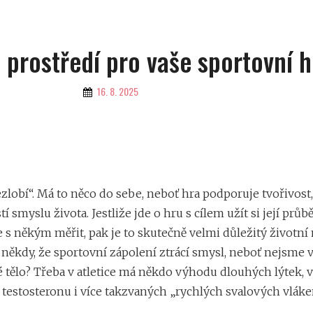
 prostředí pro vaše sportovní h
By
16. 8. 2025
nezlobí“. Má to něco do sebe, neboť hra podporuje tvořivost,
 smyslu života. Jestliže jde o hru s cílem užít si její průb
 s někým měřit, pak je to skutečně velmi důležitý životn
kdy, že sportovní zápolení ztrácí smysl, neboť nejsme v
né tělo? Třeba v atletice má někdo výhodu dlouhých lýtek, 
 testosteronu i více takzvaných „rychlých svalových vláken