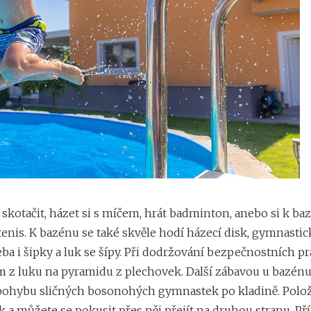
kotačit, házet si s míčem, hrát badminton, anebo si k ba
 tenis. K bazénu se také skvěle hodí házecí disk, gymnasti
řeba i šipky a luk se šípy. Při dodržování bezpečnostních pr
m z luku na pyramidu z plechovek. Další zábavou u bazénu
ohybu sličných bosonohých gymnastek po kladině. Polož
a můžete se pokusit přes něj přejít na druhou stranu. Př