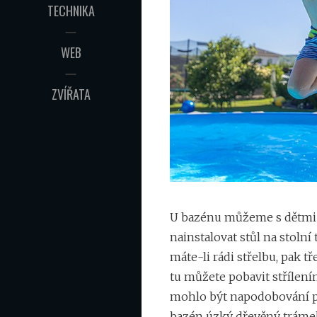
TECHNIKA
WEB
ZVÍŘATA
U bazénu můžeme s dětmi s
nainstalovat stůl na stolní
máte-li rádi střelbu, pak t
tu můžete pobavit střílení
mohlo být napodobování p
bazén úzký dřevěný trámek 