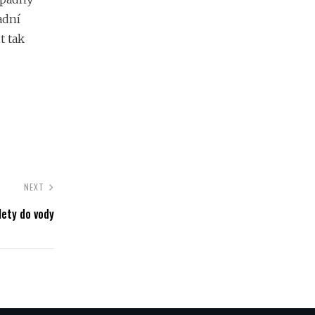
adní
t tak
NEXT
lety do vody