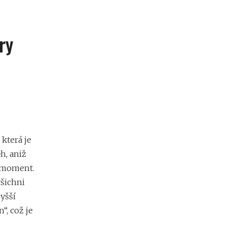
ry
 která je
ěh, aniž
í moment.
šichni
vyšší
“, což je