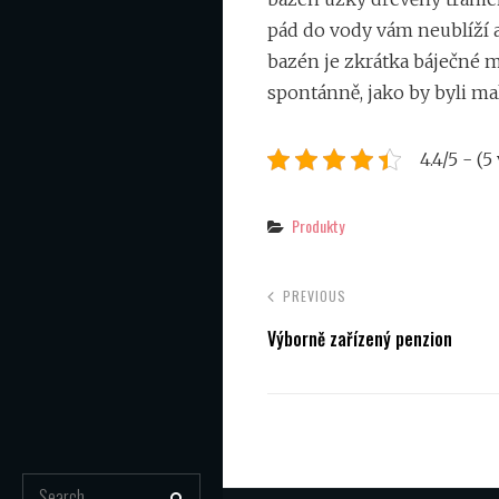
pád do vody vám neublíží 
bazén je zkrátka báječné m
spontánně, jako by byli ma
4.4/5 - (5
Categories
Produkty
PREVIOUS
Výborně zařízený penzion
Search